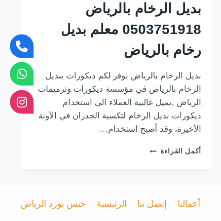
بديل الرخام بالرياض
0503751918 معلم بديل
رخام بالرياض
بديل الرخام بالرياض نوفر لكم ديكورات ببديل
الرخام بالرياض في مؤسسة ديكورات وترميمات
الرياض ,يميل غالبية العملاء الى استخدام
ديكورات بديل الرخام لتكسية الجدران في الآونة
الأخيرة، وقد أصبح استخدام…
بديل
أكمل القراءة
الرخام
بالرياض
0503751918
معلم
بديل
أعمالنا
إتصل بنا
الرئيسية
جبس بورد الرياض
رخام