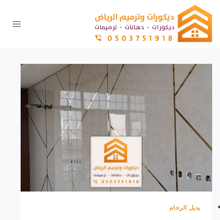
لتجاوز
لى
لمحتوى
بديل الرخام