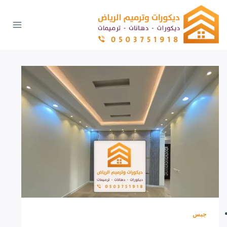
لتجاوز
لى
لمحتوى
جبس