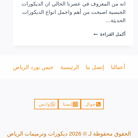
انه من المعروف في عصرنا الحالي ان الديكورات
الجبسية اصبحت من أهم واجمل انواع الديكورات
الحديثة…
معلم
أكمل القراءة
ديكورات
جبس
في
الرياض
0503751918
أعمالنا
إتصل بنا
الرئيسية
جبس بورد الرياض
تنفيذ
جبس
بورد
بالرياض
جوال
إنستا
واتس
الحقوق محفوظة لـ © 2026 ديكورات وترميمات الرياض