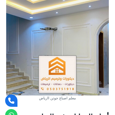
معلم اصباغ جوتن اارياض